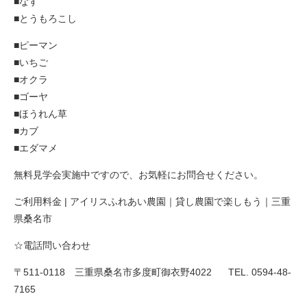
■なす
■とうもろこし
■ピーマン
■いちご
■オクラ
■ゴーヤ
■ほうれん草
■カブ
■エダマメ
無料見学会実施中ですので、お気軽にお問合せください。
ご利用料金 | アイリスふれあい農園｜貸し農園で楽しもう｜三重
県桑名市
☆電話問い合わせ
〒511-0118 三重県桑名市多度町御衣野4022
TEL. 0594-48-
7165